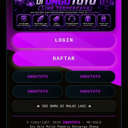
LOGIN
DAFTAR
UNGUTOTO
UNGUTOTO
UNGUTOTO
UNGUTOTO
🔥 INI BARU DI MULAI LAGI 🔥
© Copyright 2026
UNGUTOTO
- MR-GOLD
Ini Asli Milik Pewaris Keluarga Zhang